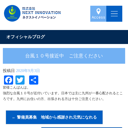
オフィシャルブログ
台風１０号接近中 ご注意ください
投稿日
2020年9月3日
Facebook
Twitter
共
有
皆様こんばんは。
強烈な台風１０号が近付いています。日本では主に九州が一番心配されるとこ
ろです。九州にお住いの方、出張される方は十分ご注意ください。
←
警備員募集 地域から感謝され元気になれる