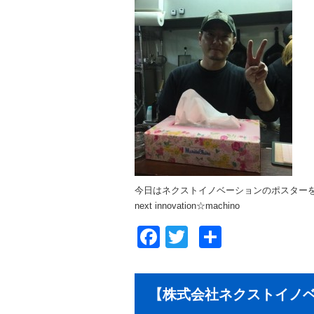
今日はネクストイノベーションのポスター
next innovation☆machino
Facebook
Twitter
共
有
【株式会社ネクストイノベ