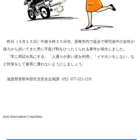
昨日（３月１５日）午後９時３０分頃、彦根市内で徒歩で帰宅途中の女性が
後ろから歩いてきた男に手提げ鞄をひったくられる事件が発生しました。
「常に周辺を気にする」「人通りが多い道を利用」「イヤホンをしない」な
ど対策をして被害に遭わないようにしましょう。
滋賀県警察本部生活安全企画課《代》077-522-1231
next innovation☆machino