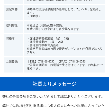
法定研修
20時間の法定研修期間の給与として、2万2500円を支給し
ます。
（30勤後）
福利厚生
本社近辺に複数の寮を完備。
寮費に関しては寮により多少異なります。
資格者
・交通誘導警備業務 1級、２級
・雑踏警備業務 1級、２級
・警備員指導教育責任者
※資格所有者は給与面で優遇がございますが必須ではあり
ません。
ご連絡先
【TEL】0748-69-6555 【FAX】0748-69-6556
ご質問や疑問等、お電話で受け付けています。お気軽にご
連絡下さい。
社長よりメッセージ
弊社の募集要項をご覧いただきまして誠にありがとうございます。
弊社では現場を割り振る際にも個人個人に合った現場に入っていた