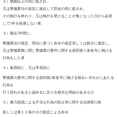
２）禁錮以上の刑に処され、
又は警備業法の規定に違反して罰金の刑に処され。
その執行を終わり、又は執行を受けることが無くなった日から起算
して5年を経過しない者。
３）最近5年間に、
警備業法の規定、同法に基づく命令の規定若しくは処分に違反し、
又は警備業務に関し警備業の要件に関する規則第１条各号に掲げる
行為をした者
４）集団的に、又は常習的に
警備業の要件に関する規則第2条各号に掲げる積みいずれかにあたる
行為を
行う恐れがあると認めるに足りる相当な理由があるもの
５）暴力団員による不当な行為の防止等に関する法律第12条
若しくは第１２条の６の規定による命令