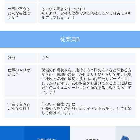
一言で言うと
とにかく働きやすいです！
どんな会社で
寮もあり、資格も取得できて入社してから確実にスキ
すか？
ルアップしました！
従業員B
社歴
４年
仕事のやりが
現場の作業員さん、通行する市民の方々など関わる方
いは？
からの「感謝の言葉」が何よりもやりがいです。現場
で地域の皆様に最初に接するのは私たちガードマン。
しっかりと守り、安心安全をお届けできるよう近隣住
民とのコミュニケーションや節度ある行動を徹底して
います！
一言で言うと
仲のいい会社ですね！
どんな会社？
社長や会長との距離も近くイベントも多く、とても楽
しく働けています。