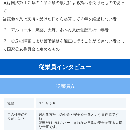
又は同法第１２条の４第２項の規定による指示を受けたものであっ
て、
当該命令又は支持を受けた日から起算して３年を経過しない者
６）アルコール、麻薬、大麻、あへん又は覚醒剤の中毒者
７）心身の障害により警備業務を適正に行うことができない者とし
て国家公安委員会で定めるもの
従業員インタビュー
従業員A
社歴
１年８ヶ月
この仕事のや
関わる方たちの生命と安全を守るという責任感です
りがいは？
ね！
警察だけではカバーしきれない日常の安全を守る大切
な仕事です。