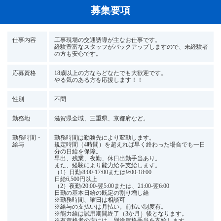
募集要項
仕事内容
工事現場の交通誘導が主なお仕事です。
経験豊富なスタッフがバックアップしますので、未経験者
の方も安心です。
応募資格
18歳以上の方ならどなたでも大歓迎です。
やる気のある方を応援します！！
性別
不問
勤務地
滋賀県全域、三重県、京都府など。
勤務時間・
勤務時間は勤務先により変動します。
給与
規定時間（4時間）を超えれば早く終わった場合でも一日
分の日給を保障。
早出、残業、夜勤、休日出勤手当あり。
また、経験により能⼒給を⽀給します。
（1）日勤/8:00-17:00または9:00-18:00
日給6,500円以上
（2）夜勤/20:00-翌5:00または、21:00-翌6:00
日勤の基本日給の既定の割り増し給
※勤務時間、曜日は相談可
※給与の⽀払いは⽉払い。前払い制度有。
※能⼒給は試用期間終了（3か月）後となります。
※有資格者の方には、別途資格手当を支給します。