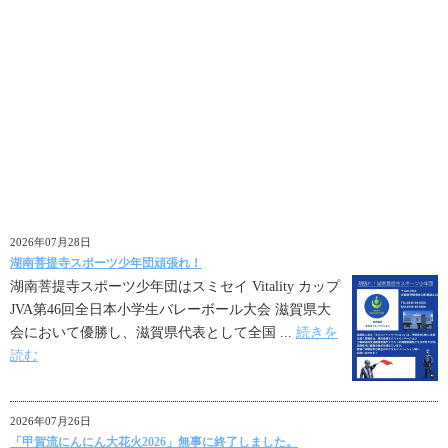
警備員の品質向上を目指し徹底した教育指導も行っているので、未
経験の方でも安心して働けます！
READ MORE
2026年07月28日
湖南菩提寺スポーツ少年団頑張れ！
湖南菩提寺スポーツ少年団はスミセイ Vitality カップ
JVA第46回全日本小学生バレーボール大会 滋賀県大
会において優勝し、滋賀県代表として全国 ...
続きを
読む
2026年07月26日
「甲賀流にんにん大花火2026」無事に終了しました。