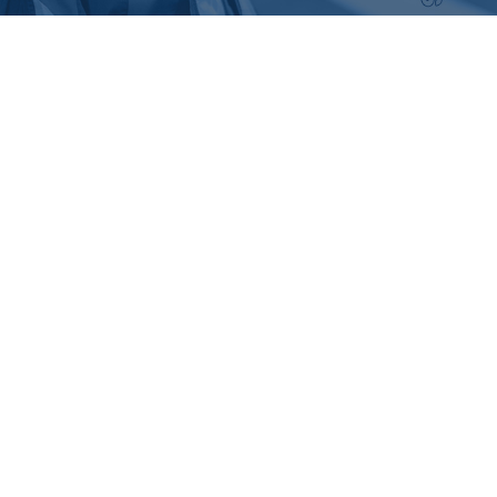
私どもがご提供するサービスは「物」ではありません。
それは全社員の「心」であり「和」です。
いついかなるお客様のご要望にも真摯に対応すること。
そして、お客様の「信頼」にお応えして「安全」と「安心」をお届
けすること。
Prosperity with us.（お客様と共に繁栄する）
ネクストイノベーションは、24時間お客様のお問い合わせをお待ち
しております。
READ MORE
会社名
株式会社ネクストイノベーション