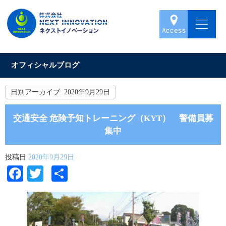
オフィシャルブログ
日別アーカイブ:
2020年9月29日
交通安全 危険予知トレーニング（KYT） 警備員募
集中
投稿日
2020年9月29日
Facebook
Twitter
共
有