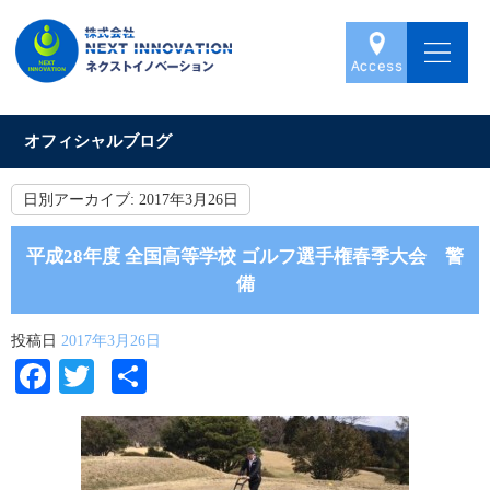
オフィシャルブログ
日別アーカイブ:
2017年3月26日
平成28年度 全国高等学校 ゴルフ選手権春季大会 警
備
投稿日
2017年3月26日
Facebook
Twitter
共
有