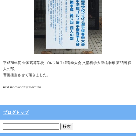
平成28年度 全国高等学校 ゴルフ選手権春季大会 文部科学大臣楯争奪 第37回 個
人の部。
警備担当させて頂きました。
next innovation☆machino
ブログトップ