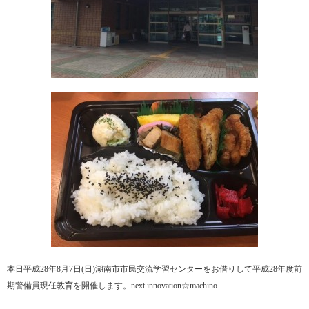
本日平成28年8月7日(日)湖南市市民交流学習センターをお借りして平成28年度前
期警備員現任教育を開催します。next innovation☆machino