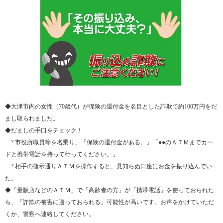
◆大津市内の女性（70歳代）が保険の還付金を名目とした詐欺で約100万円をだ
まし取られました。
◆だましの手口をチェック！
? 市役所職員等を名乗り、「保険の還付金がある。」「●●のＡＴＭまでカー
ドと携帯電話を持って行ってください。」
? 相手の指示通りＡＴＭを操作すると、見知らぬ口座にお金を振り込んでい
た。
◆「量販店などのＡＴＭ」で「高齢者の方」が「携帯電話」を使っておられた
ら、「詐欺の被害に遭っておられる」可能性が高いです。お声をかけていただ
くか、警察へ連絡してください。