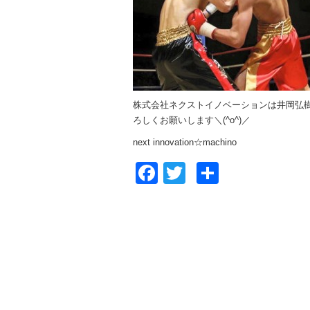
株式会社ネクストイノベーションは井岡弘
ろしくお願いします＼(^o^)／
next innovation☆machino
Facebook
Twitter
共
有