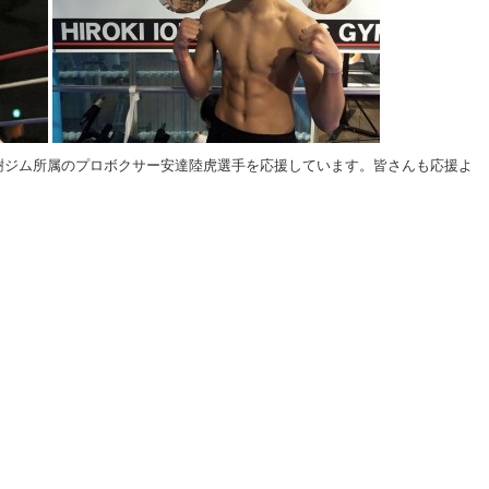
樹ジム所属のプロボクサー安達陸虎選手を応援しています。皆さんも応援よ