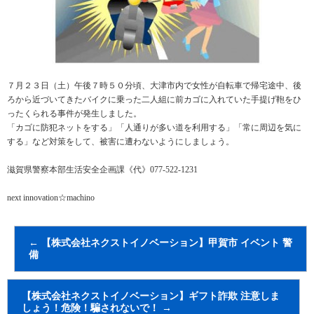
７月２３日（土）午後７時５０分頃、大津市内で女性が自転車で帰宅途中、後
ろから近づいてきたバイクに乗った二人組に前カゴに入れていた手提げ鞄をひ
ったくられる事件が発生しました。
「カゴに防犯ネットをする」「人通りが多い道を利用する」「常に周辺を気に
する」など対策をして、被害に遭わないようにしましょう。
滋賀県警察本部生活安全企画課《代》077-522-1231
next innovation☆machino
←
【株式会社ネクストイノベーション】甲賀市 イベント 警
備
【株式会社ネクストイノベーション】ギフト詐欺 注意しま
しょう！危険！騙されないで！
→