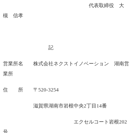
代表取締役 大
槻 信孝
記
営業所名 株式会社ネクストイノベーション
湖南営
業所
住 所 〒
520-3254
滋賀県湖南市岩根中央
2
丁目
14
番
エクセルコート岩根
202
号