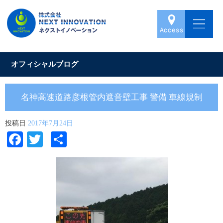
オフィシャルブログ
名神高速道路彦根管内遮音壁工事 警備 車線規制
投稿日
2017年7月24日
Facebook
Twitter
共
有