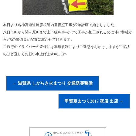
本日より名神高速道路彦根管内遮音壁工事が2年計画で始まりました。
八日市ICから関ヶ原ICまで上下線を2年かけて工事が施工されるのに伴い弊社か
ら8名の警備員が配置に就かせて頂きます。
ご通行のドライバーの皆様には車線規制によりご迷惑をおかけしますがご協力
のほど宜しくお願い申上げますm(_ _)m
←
滋賀県 しがらき火まつり 交通誘導警備
甲賀夏まつり2017 夜店 出店
→