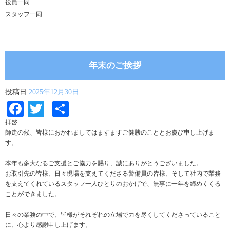
役員一同
スタッフ一同
年末のご挨拶
投稿日
2025年12月30日
Facebook
Twitter
共
有
拝啓
師走の候、皆様におかれましてはますますご健勝のこととお慶び申し上げま
す。
本年も多大なるご支援とご協力を賜り、誠にありがとうございました。
お取引先の皆様、日々現場を支えてくださる警備員の皆様、そして社内で業務
を支えてくれているスタッフ一人ひとりのおかげで、無事に一年を締めくくる
ことができました。
日々の業務の中で、皆様がそれぞれの立場で力を尽くしてくださっていること
に、心より感謝申し上げます。